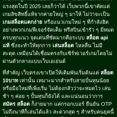
แรงสุดในปี 2025 เลยก็ว่าได้ เว็บพวกนี้เขาคัดแต่
เกมลิขสิทธิ์แท้จากค่ายใหญ่ ๆ มาให้ ไม่ว่าจะเป็น
เกมสล็อตแตกง่าย
หรือแนวเกมใหม่ ๆ ที่กำลังฮิต
อย่างพวกเกมฟีเจอร์จัดเต็ม ฟรีสปินเข้ารัว ๆ มีหมด
ครบทุกแนว จุดเด่นที่ชัดมากคือระบบ
สล็อต api
แท้
ซึ่งจะทำให้ทุกการ
เล่นสล็อต
ไหลลื่น ไม่มี
สะดุด เหมือนได้เชื่อมตรงกับเซิร์ฟเวอร์เกมโดยไม่
ผ่านตัวกลางแบบเว็บเอเย่นต์
ที่สำคัญ เว็บตรงเขาเปิดให้เดิมพันเริ่มต้นแค่
สล็อต
10บาท
เท่านั้น เหมาะมากสำหรับสายปั่นทุนน้อย
หรือมือใหม่ที่เพิ่งเริ่ม ไม่ต้องกลัวว่าจะหมดไว เล่น
ช้า ๆ ค่อย ๆ ปั้นทุนก็ยังได้ และแน่นอนว่าการ
สมัคร สล็อต
ก็ง่ายมาก แค่กรอกเบอร์ ยืนยัน OTP
ไม่ถึงนาทีก็เล่นได้แล้ว สะดวกสุด ๆ สำหรับคนยุคนี้