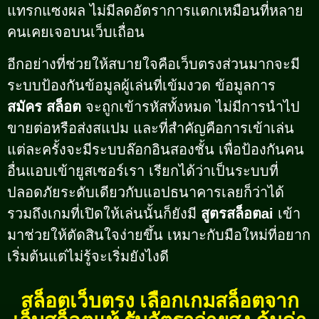
แทรกแซงผล ไม่มีลดอัตราการแตกเหมือนที่หลาย
คนเคยเจอบนเว็บเถื่อน
อีกอย่างที่ช่วยให้สบายใจคือเว็บตรงส่วนมากจะมี
ระบบป้องกันข้อมูลผู้เล่นที่เข้มงวด ข้อมูลการ
สมัคร สล็อต
จะถูกเข้ารหัสทั้งหมด ไม่มีการนำไป
ขายต่อหรือส่งสแปม และที่สำคัญคือการเข้าเล่น
แต่ละครั้งจะมีระบบล๊อกอินสองชั้น เพื่อป้องกันคน
อื่นแอบเข้ายูสเซอร์เรา เรียกได้ว่าเป็นระบบที่
ปลอดภัยระดับเดียวกับแอปธนาคารเลยก็ว่าได้
รวมถึงเกมที่เปิดให้เล่นนั้นก็ยังมี
สูตรสล็อตai
เข้า
มาช่วยให้ตัดสินใจง่ายขึ้น เหมาะกับมือใหม่ที่อยาก
เริ่มต้นแต่ไม่รู้จะเริ่มยังไงดี
สล็อตเว็บตรง เลือกเกมสล็อตจาก