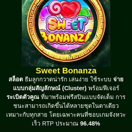
Sweet Bonanza
สล็อต
ธีมลูกกวาดน่ารัก เล่นง่าย ใช้ระบบ
จ่าย
แบบกลุ่มสัญลักษณ์ (Cluster)
พร้อมฟีเจอร์
ระเบิดตัวคูณ
ที่มาพร้อมฟรีสปินแบบจัดเต็ม การ
ชนะสามารถเกิดขึ้นได้หลายชุดในตาเดียว
เหมาะกับทุกสาย โดยเฉพาะคนที่ชอบเกมจังหวะ
เร็ว RTP ประมาณ
96.48%