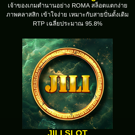
เจ้าของเกมตำนานอย่าง ROMA สล็อตแตกง่าย
ภาพคลาสสิก เข้าใจง่าย เหมาะกับสายปั่นดั้งเดิม
RTP เฉลี่ยประมาณ 95.8%
JILI SLOT