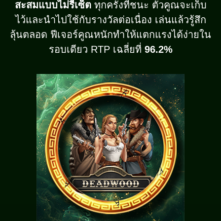
สะสมแบบไม่รีเซ็ต
ทุกครั้งที่ชนะ ตัวคูณจะเก็บ
ไว้และนำไปใช้กับรางวัลต่อเนื่อง เล่นแล้วรู้สึก
ลุ้นตลอด ฟีเจอร์คูณหนักทำให้แตกแรงได้ง่ายใน
รอบเดียว RTP เฉลี่ยที่
96.2%