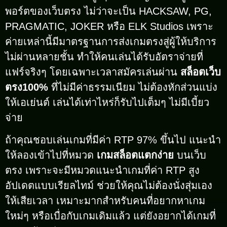
พอร์ตของเว็บตรง ไม่ว่าจะเป็น HACKSAW, PG,
PRAGMATIC, JOKER หรือ ELK Studios เพราะ
ค่ายเหล่านี้มีมาตรฐานการส่งเกมตรงสู่ผู้ให้บริการ
ไม่ผ่านหลายชั้น ทำให้คนเล่นได้รับอัตราจ่ายที่
แฟร์จริงๆ โดยเฉพาะเวลาสมัครเล่นผ่าน
สล็อตเว็บ
ตรง100%
ที่ไม่มีค่าธรรมเนียม ไม่ต้องหักส่วนแบ่ง
ให้เอเย่นต์ เล่นได้เท่าไหร่ก็รับไปเต็มๆ ไม่มีเบี้ยว
จ่าย
ถ้าคุณชอบเล่นเกมที่มีค่า RTP 97% ขึ้นไป แนะนำ
ให้ลองเข้าไปที่หมวด
เกมสล็อตแตกง่าย
บนเว็บ
ตรง เพราะจะมีหมวดแนะนำเกมที่ค่า RTP สูง
อัปเดตแบบเรียลไทม์ ช่วยให้คุณไม่ต้องนั่งสุ่มเอง
ให้เสียเวลา เหมาะมากสำหรับคนที่อยากหาเกม
ใหม่ๆ หรือเบื่อกับเกมเดิมแล้ว แต่ยังอยากได้เกมที่