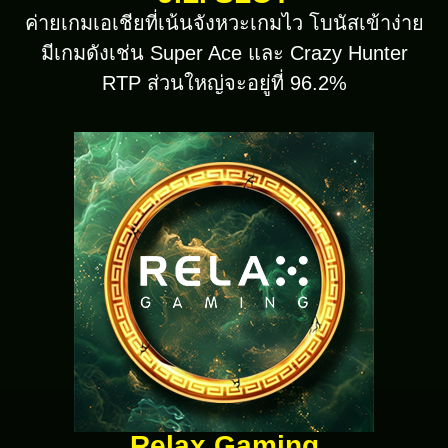
ค่ายเกมเอเชียที่เน้นจังหวะเกมไว โบนัสเข้าง่าย
มีเกมดังเช่น Super Ace และ Crazy Hunter
RTP ส่วนใหญ่จะอยู่ที่ 96.2%
Relax Gaming