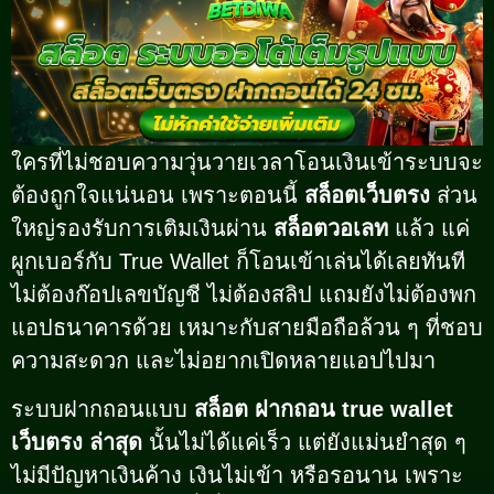
ใครที่ไม่ชอบความวุ่นวายเวลาโอนเงินเข้าระบบจะ
ต้องถูกใจแน่นอน เพราะตอนนี้
สล็อตเว็บตรง
ส่วน
ใหญ่รองรับการเติมเงินผ่าน
สล็อตวอเลท
แล้ว แค่
ผูกเบอร์กับ True Wallet ก็โอนเข้าเล่นได้เลยทันที
ไม่ต้องก๊อปเลขบัญชี ไม่ต้องสลิป แถมยังไม่ต้องพก
แอปธนาคารด้วย เหมาะกับสายมือถือล้วน ๆ ที่ชอบ
ความสะดวก และไม่อยากเปิดหลายแอปไปมา
ระบบฝากถอนแบบ
สล็อต ฝากถอน true wallet
เว็บตรง ล่าสุด
นั้นไม่ได้แค่เร็ว แต่ยังแม่นยำสุด ๆ
ไม่มีปัญหาเงินค้าง เงินไม่เข้า หรือรอนาน เพราะ