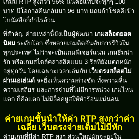
เกมมี RTP สูงกว่า 96% นั่นคือแทบจะทุกๆ 100
บาท มีโอกาสคืนกลับมา 96 บาท แถมถ้าโชคดีเข้า
โบนัสอีกก็กำไรล้วน
ที่สำคัญ ค่ายเหล่านี้ยังเป็นผู้พัฒนา
เกมสล็อตยอด
นิยม
ระดับโลก ซึ่งหลายเกมติดอันดับการรีวิวใน
ทุกประเทศ ไม่ว่าจะเป็นเกมฟีเจอร์แน่น เกมธีมน่า
รัก หรือเกมสไตล์คลาสสิคแบบ 3 รีลที่ยังแตกหนัก
อยู่ทุกวัน โดยเฉพาะเวลาเล่นกับ
เว็บตรงสล็อตไม่
ผ่านเอเย่นต์
จะยิ่งเห็นความต่างชัด ทั้งความลื่น
ความเสถียร และการจ่ายที่ไม่มีการหน่วง เกมไหน
แตก ก็คือแตก ไม่มีล็อคยูสให้หัวร้อนแน่นอน
ค่ายเกมชั้นนำให้ค่า RTP สูงกว่าค่า
เฉลี่ย เว็บตรงจ่ายเต็มไม่มีหัก
ค่ายเกมที่มีค่า RTP สูงๆ ส่วนใหญ่มักจะอยู่ใน