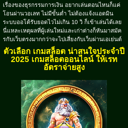
เรื่องของธุรกรรมการเงิน อยากเล่นตอนไหนก็แค่
โอนผ่านวอเลท ไม่มีขั้นต่ำ ไม่ต้องแจ้งแอดมิน
ระบบออโต้รับยอดไวไม่เกิน 10 วิ ก็เข้าเล่นได้เลย
นี่แหละเหตุผลที่ผู้เล่นใหม่และเก่าต่างก็หันมาสมัค
รกับเว็บตรงมากกว่าจะไปเสี่ยงกับเว็บผ่านเอเย่นต์
ตัวเลือก เกมสล็อต น่าสนใจประจำปี
2025 เกมสล็อตออนไลน์ ให้เรท
อัตราจ่ายสูง