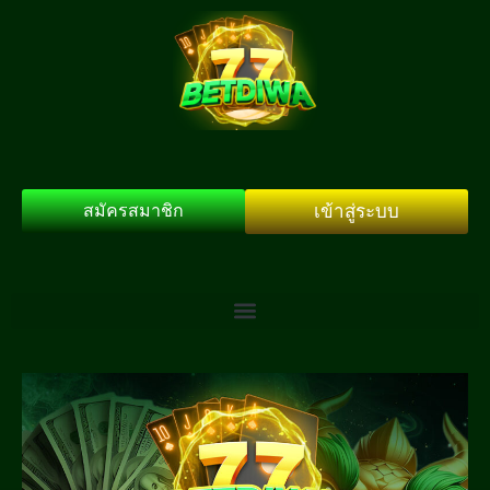
เข้าสู่ระบบ
สมัครสมาชิก