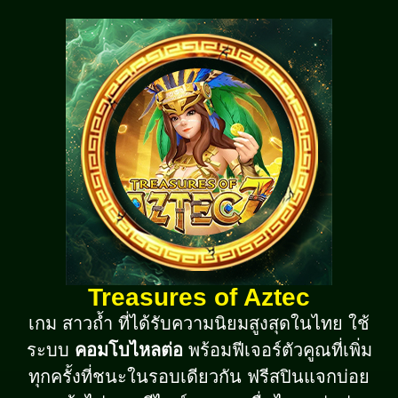
Treasures of Aztec
เกม สาวถ้ำ ที่ได้รับความนิยมสูงสุดในไทย ใช้
ระบบ
คอมโบไหลต่อ
พร้อมฟีเจอร์ตัวคูณที่เพิ่ม
ทุกครั้งที่ชนะในรอบเดียวกัน ฟรีสปินแจกบ่อย