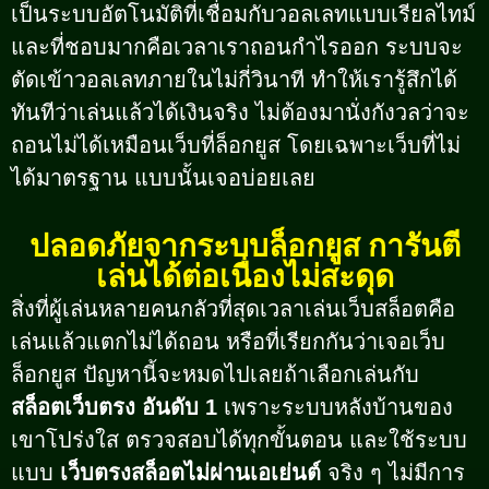
เป็นระบบอัตโนมัติที่เชื่อมกับวอลเลทแบบเรียลไทม์
และที่ชอบมากคือเวลาเราถอนกำไรออก ระบบจะ
ตัดเข้าวอลเลทภายในไม่กี่วินาที ทำให้เรารู้สึกได้
ทันทีว่าเล่นแล้วได้เงินจริง ไม่ต้องมานั่งกังวลว่าจะ
ถอนไม่ได้เหมือนเว็บที่ล็อกยูส โดยเฉพาะเว็บที่ไม่
ได้มาตรฐาน แบบนั้นเจอบ่อยเลย
ปลอดภัยจากระบบล็อกยูส การันตี
เล่นได้ต่อเนื่องไม่สะดุด
สิ่งที่ผู้เล่นหลายคนกลัวที่สุดเวลาเล่นเว็บสล็อตคือ
เล่นแล้วแตกไม่ได้ถอน หรือที่เรียกกันว่าเจอเว็บ
ล็อกยูส ปัญหานี้จะหมดไปเลยถ้าเลือกเล่นกับ
สล็อตเว็บตรง อันดับ 1
เพราะระบบหลังบ้านของ
เขาโปร่งใส ตรวจสอบได้ทุกขั้นตอน และใช้ระบบ
แบบ
เว็บตรงสล็อตไม่ผ่านเอเย่นต์
จริง ๆ ไม่มีการ