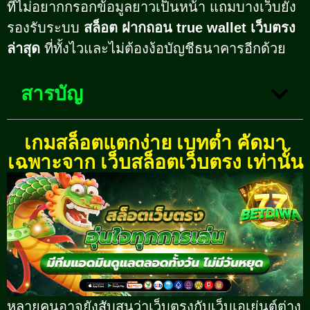
ที่ไม่อยากกรอกข้อมูลยาวเป็นหน้า แถมบางเว็บยัง
รองรับระบบ
สล็อต ฝากถอน true wallet เว็บตรง
ล่าสุด
ที่ทั้งไวและไม่ต้องง้อบัญชีธนาคารอีกด้วย
สารบัญ
เกมสล็อตแตกง่าย เบทต่ำ คัดมา
เฉพาะจาก เว็บสล็อตเว็บตรง เท่านั้น
หลายคนอาจยังสับสนว่าเว็บตรงกับเว็บเอเย่นต์ต่าง